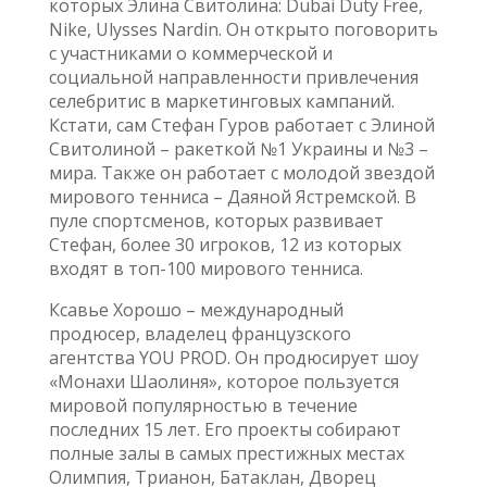
которых Элина Свитолина: Dubai Duty Free,
Nike, Ulysses Nardin. Он открыто поговорить
с участниками о коммерческой и
социальной направленности привлечения
селебритис в маркетинговых кампаний.
Кстати, сам Стефан Гуров работает с Элиной
Свитолиной – ракеткой №1 Украины и №3 –
мира. Также он работает с молодой звездой
мирового тенниса – Даяной Ястремской. В
пуле спортсменов, которых развивает
Стефан, более 30 игроков, 12 из которых
входят в топ-100 мирового тенниса.
Ксавье Хорошо – международный
продюсер, владелец французского
агентства YOU PROD. Он продюсирует шоу
«Монахи Шаолиня», которое пользуется
мировой популярностью в течение
последних 15 лет. Его проекты собирают
полные залы в самых престижных местах
Олимпия, Трианон, Батаклан, Дворец