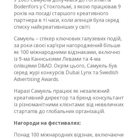
Bodenfors у Стокгольмі, з якою працював 9
років на посаді старшого креативного
партнера в ті часи, коли агенція була серед
списку найкреативніших у світі.
Самуель – спікер ключових галузевих подій,
за роки своєї кар’єри нагороджений більше
як 100 міжнародними відзнаками, включно
із 9-ма Каннськими Левами та 4-ма
олівцями D&AD. Окрім цього, Самуель був
серед журі конкурсів Dubai Lynx та Swedish
Advertising Awards.
Наразі Самуель працює як незалежний
креативний директор та бренд-консультант
із різноманітними клієнтами: від невеличких
стартапів до глобальних організацій.
Нагороди на фестивалях:
Понад 100 міжнародних відзнак, включаючи