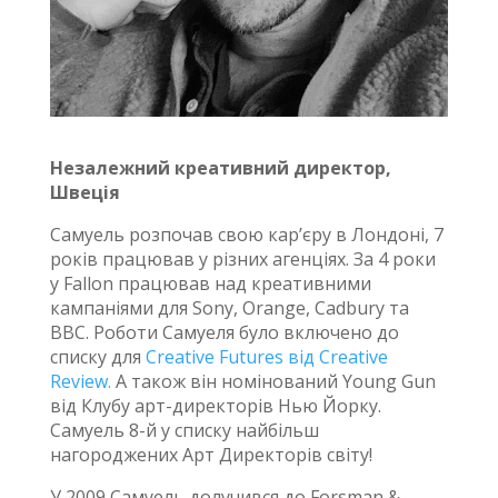
Незалежний креативний директор,
Швеція
Самуель розпочав свою кар’єру в Лондоні, 7
років працював у різних агенціях. За 4 роки
у Fallon працював над креативними
кампаніями для Sony, Orange, Cadbury та
BBC. Роботи Самуеля було включено до
списку для
Creative Futures від Creative
Review.
А також він номінований Young Gun
від Клубу арт-директорів Нью Йорку.
Самуель 8-й у списку найбільш
нагороджених Арт Директорів світу!
У 2009 Самуель долучився до Forsman &