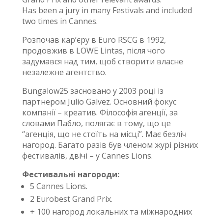
Нas been a jury in many Festivals and included
two times in Cannes.
Розпочав кар’єру в Euro RSCG в 1992,
продовжив в LOWE Lintas, після чого
задумався над тим, щоб створити власне
незалежне агентство.
Bungalow25 засновано у 2003 році із
партнером Julio Galvez. Основний фокус
компанії – креатив. Філософія агенції, за
словами Пабло, полягає в тому, що це
“агенція, що не стоїть на місці”. Має безліч
нагород. Багато разів був членом журі різних
фестивалів, двічі – у Cannes Lions.
Фестивальні нагороди:
5 Cannes Lions.
2 Eurobest Grand Prix.
+ 100 нагород локальних та міжнародних