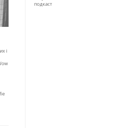
подкаст
их і
 Wow
fie