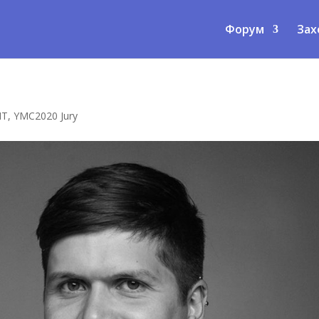
Форум
Зах
NT
,
YMC2020 Jury