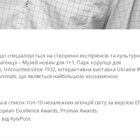
о спеціалізується на створенні експіріенсів та культурн
 агенції – Музей новин для 1+1, Парк корупції для
і, Uncounted since 1932, інтерактивна виставка Ukraine
UAnimals, що являється найбільшою зоозахисною
 в список топ-10 незалежних агенцій світу за версією Ef
uropean Excellence Awards, Promax Awards.
від KyivPost.