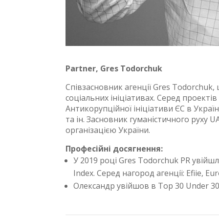
Partner, Gres Todorchuk
Співзасновник агенції Gres Todorchuk, щ
соціальних ініціативах. Серед проектів
Антикорупційної ініціативи ЄС в Україн
та ін. Засновник гуманістичного руху 
організацією України.
Професійні досягнення:
У 2019 році Gres Todorchuk PR увійшла
Index. Серед нагород агенції: Efiie, E
Олександр увійшов в Top 30 Under 30 