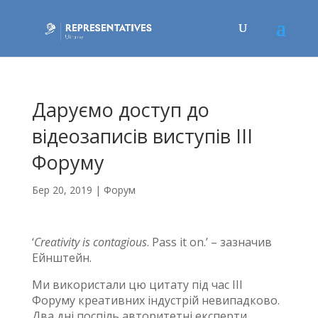
Даруємо доступ до
відеозаписів виступів ІІІ
Форуму
Бер 20, 2019
|
Форум
‘
Creativity is contagious
. Pass it on.’ – зазначив
Ейнштейн.
Ми використали цю цитату під час ІІІ
Форуму креативних індустрій невипадково.
Два дні поспіль авторитетні експерти