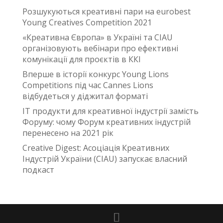
Розшукуються креативні пари на eurobest
Young Creatives Competition 2021
«Креативна Європа» в Україні та CIAU
організовують вебінари про ефективні
комунікації для проєктів в ККІ
Вперше в історії конкурс Young Lions
Competitions під час Cannes Lions
відбудеться у діджитал форматі
IT продукти для креативної індустрії замість
Форуму: чому Форум креативних індустрій
перенесено на 2021 рік
Creative Digest: Асоціація Креативних
Індустрій України (CIAU) запускає власний
подкаст