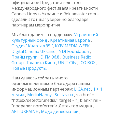
официальное Представительство
международного фестиваля креативности
Cannes Lions в Украине и Reklamaster.com –
сделали этот шаг уверенно благодаря
партнерам меропрития.
Мы благодарим за поддержку:
Украинский
культурный фонд
,
Креативная Европа
,
Студия” Квартал 95 “
,
KYIV MEDIA WEEK
,
Digital Cinema Ukraine
,
NDI Foundation
,
Прайм групп
,
DJFM 96.8
,
Business Radio
Group
,
Планета Кино
,
UNIT.City
,
ICO BOX
,
Новые Продукты.
Нам удалось собрать много
единомышленников благодаря нашим
информационным партнерам:
LIGA.net
,
1 + 1
медиа
,
MediaNanny
,
Sostav.ua
, < a href =
"https://detector.media/" target = "_ blank" rel =
"noopener noreferrer"> Детектор медиа ,
ART UKRAINE
,
Мода дипломатии
,